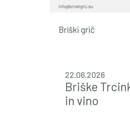
info@briskigric.eu
Briški grič
22.06.2026
Briške Trcin
in vino