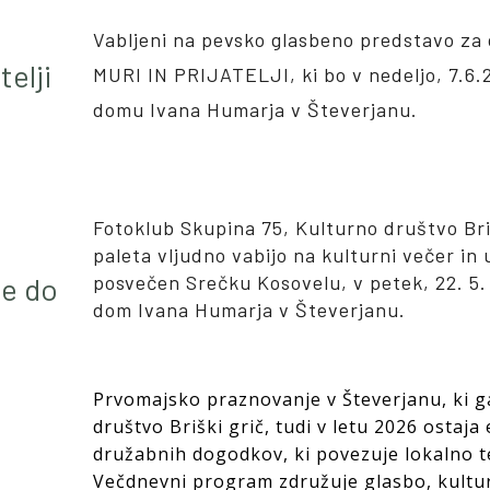
Vabljeni na pevsko glasbeno predstavo za
telji
MURI IN PRIJATELJI, ki bo v nedeljo, 7.6.
domu Ivana Humarja v Števerjanu.
Fotoklub Skupina 75, Kulturno društvo Bri
paleta vljudno vabijo na kulturni večer in
be do
posvečen Srečku Kosovelu, v petek, 22. 5.
dom Ivana Humarja v Števerjanu.
P
rvomajsko praznovanje v Števerjanu, ki g
društvo Briški grič, tudi v letu 2026 ostaja
družabnih dogodkov, ki povezuje lokalno t
Večdnevni program združuje glasbo, kulturo