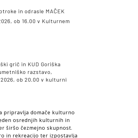
 otroke in odrasle MAČEK
2026, ob 16.00 v Kulturnem
ški grič in KUD Goriška
 umetniško razstavo,
 2026, ob 20.00 v kulturni
a pripravlja domače kulturno
 eden osrednjih kulturnih in
er širšo čezmejno skupnost.
 in rekreacijo ter izpostavlja