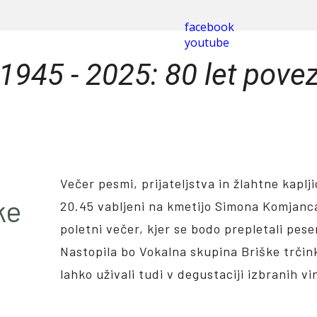
facebook
youtube
1945 - 2025: 80 let povez
V
ečer pesmi, prijateljstva in žlahtne kaplji
ke
20.45 vabljeni na kmetijo Simona Komjanca
poletni večer, kjer se bodo prepletali pesem
Nastopila bo Vokalna skupina Briške trčin
lahko uživali tudi v degustaciji izbranih 