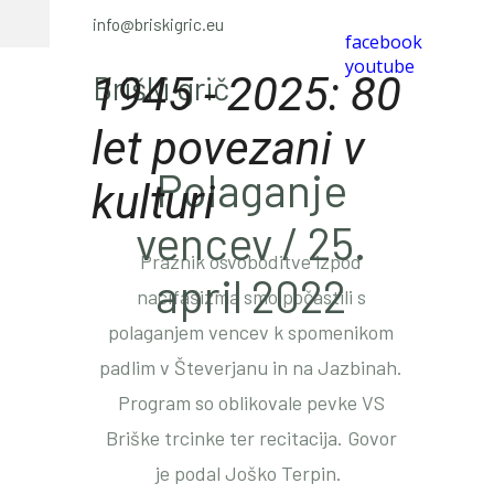
info@briskigric.eu
facebook
youtube
1945 - 2025: 80
Briški grič
let povezani v
Polaganje
kulturi
vencev / 25.
Praznik osvoboditve izpod
april 2022
nacifašizma smo počastili s
polaganjem vencev k spomenikom
padlim v Števerjanu in na Jazbinah.
Program so oblikovale pevke VS
Briške trcinke ter recitacija. Govor
je podal Joško Terpin.